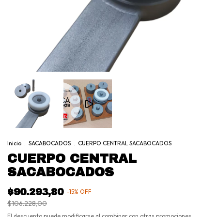
Inicio
.
SACABOCADOS
.
CUERPO CENTRAL SACABOCADOS
CUERPO CENTRAL
SACABOCADOS
$90.293,80
-
15
%
OFF
$106.228,00
El descuento puede modificarse al combinar con otras promociones.