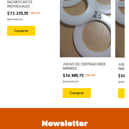
SACABOCADOS
INDIVIDUALES
$72.235,55
-
15
%
OFF
$84.983,00
Comprar
JUEGO DE CENTRADORES
JUEGO
IMPARES
PARES
$36.885,75
$36.8
-
15
%
OFF
$43.395,00
$43.39
Newsletter