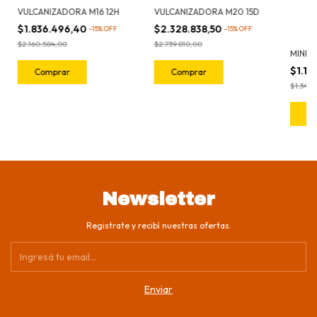
VULCANIZADORA M16 12H
VULCANIZADORA M20 15D
$1.836.496,40
$2.328.838,50
-
15
%
OFF
-
15
%
OFF
$2.160.584,00
$2.739.810,00
MINI 
$1.14
$1.344.
Newsletter
Registrate y recibí nuestras ofertas.