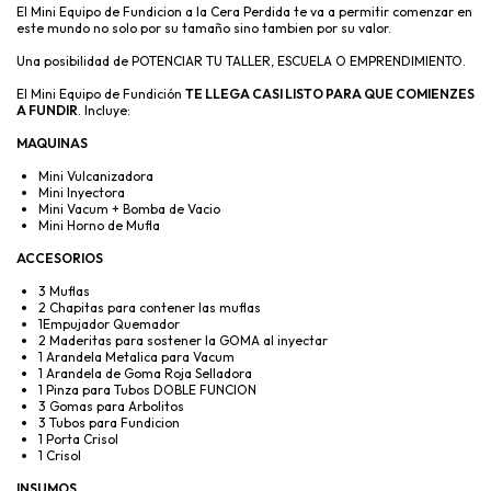
El Mini Equipo de Fundicion a la Cera Perdida te va a permitir comenzar en
este mundo no solo por su tamaño sino tambien por su valor.
Una posibilidad de POTENCIAR TU TALLER, ESCUELA O EMPRENDIMIENTO.
El Mini Equipo de Fundición
TE LLEGA CASI LISTO PARA QUE COMIENZES
A FUNDIR
. Incluye:
MAQUINAS
Mini Vulcanizadora
Mini Inyectora
Mini Vacum + Bomba de Vacio
Mini Horno de Mufla
ACCESORIOS
3 Muflas
2 Chapitas para contener las muflas
1Empujador Quemador
2 Maderitas para sostener la GOMA al inyectar
1 Arandela Metalica para Vacum
1 Arandela de Goma Roja Selladora
1 Pinza para Tubos DOBLE FUNCION
3 Gomas para Arbolitos
3 Tubos para Fundicion
1 Porta Crisol
1 Crisol
INSUMOS