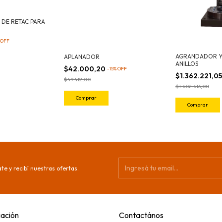
E DE RETAC PARA
OFF
AGRANDADOR Y
APLANADOR
ANILLOS
$42.000,20
-
15
%
OFF
$1.362.221,0
$49.412,00
$1.602.613,00
te y recibí nuestras ofertas.
ación
Contactános