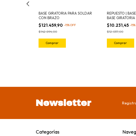
 PARA SOLDAR
BASE GIRATORIA PARA SOLDAR
REPUESTO | BAS
CON BRAZO
BASE GIRATORIA
$121.459,90
$10.231,45
%
OFF
-
15
%
OFF
-
15
%
$142.894,00
$12.037,00
Newsletter
Registra
Categorías
Naveg