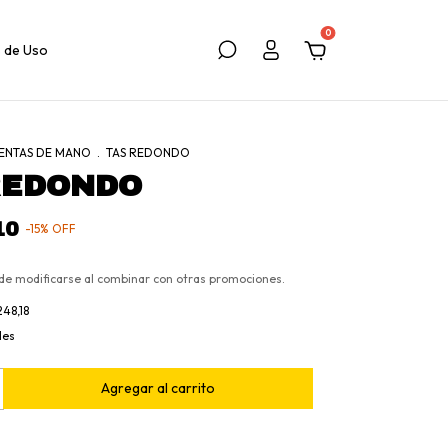
0
 de Uso
ENTAS DE MANO
.
TAS REDONDO
REDONDO
10
-
15
%
OFF
de modificarse al combinar con otras promociones.
248,18
les