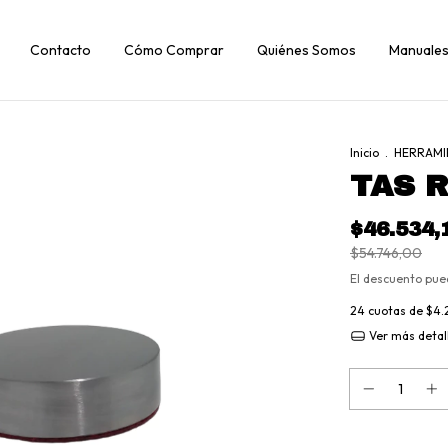
Contacto
Cómo Comprar
Quiénes Somos
Manuales
Inicio
.
HERRAMI
TAS 
$46.534,
$54.746,00
El descuento pue
24
cuotas de
$4.
Ver más detal