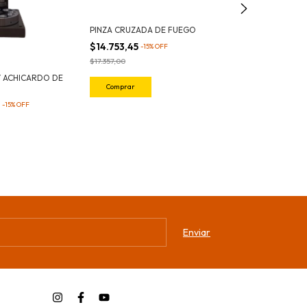
$125.000,00
$183.425,00
PINZA CRUZADA DE FUEGO
$14.753,45
-
15
%
OFF
$17.357,00
 ACHICARDO DE
Comprar
5
-
15
%
OFF