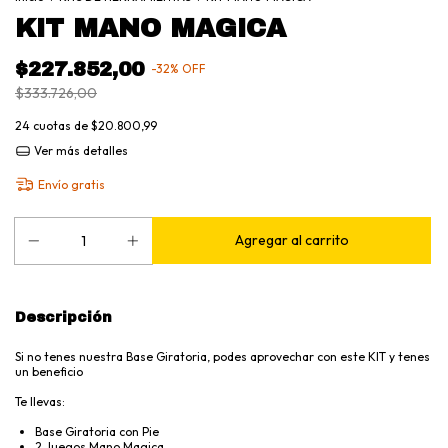
KIT MANO MAGICA
$227.852,00
-
32
%
OFF
$333.726,00
24
cuotas de
$20.800,99
Ver más detalles
Envío gratis
Descripción
Si no tenes nuestra Base Giratoria, podes aprovechar con este KIT y tenes
un beneficio
Te llevas:
Base Giratoria con Pie
2 Juegos Mano Magica