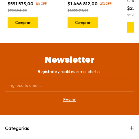
CERA 
$591.573,00
$1.466.812,00
-
16
%
OFF
-
21
%
OFF
$2.0
$700.142,00
$1.855.517,00
$2.688
Newsletter
Registrate y recibí nuestras ofertas.
Categorías