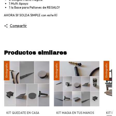
1 Multi Apoyo
1 la Base para Pallones de REGALO!
AHORA SI! SOLDA SIMPLE con este KI
Compartir
Productos similares
Envío gratis
Envío gratis
Envío gratis
KIT QUEDATE EN CASA
KIT MAGIA EN TUS MANOS
KIT MI