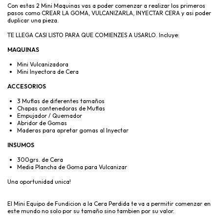
Con estas 2 Mini Maquinas vas a poder comenzar a realizar los primeros
pasos como CREAR LA GOMA, VULCANIZARLA, INYECTAR CERA y asi poder
duplicar una pieza.
TE LLEGA CASI LISTO PARA QUE COMIENZES A USARLO. Incluye:
MAQUINAS
Mini Vulcanizadora
Mini Inyectora de Cera
ACCESORIOS
3 Muflas de diferentes tamaños
Chapas contenedoras de Muflas
Empujador / Quemador
Abridor de Gomas
Maderas para apretar gomas al Inyectar
INSUMOS
300grs. de Cera
Media Plancha de Goma para Vulcanizar
Una oportunidad unica!
El Mini Equipo de Fundicion a la Cera Perdida te va a permitir comenzar en
este mundo no solo por su tamaño sino tambien por su valor.