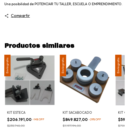
Una posibilidad de POTENCIAR TU TALLER, ESCUELA O EMPRENDIMIENTO.
Compartir
Productos similares
Envío gratis
Envío gratis
Envío gratis
KIT ESTECA
KIT SACABOCADO
KIT Q
$206.191,00
$849.827,00
$591
-
14
%
OFF
-
29
%
OFF
$238.748,00
$1.197.194,00
$700.1