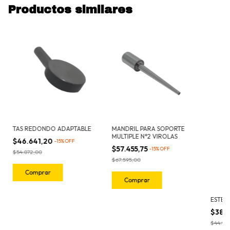
Productos similares
TAS REDONDO ADAPTABLE
MANDRIL PARA SOPORTE
MULTIPLE N°2 VIROLAS
$46.641,20
-
15
%
OFF
$57.455,75
-
15
%
OFF
$54.872,00
$67.595,00
ESTEC
$38.
$44.94