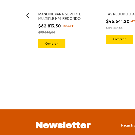
 PARA SOLDAR
MANDRIL PARA SOPORTE
TAS REDONDO A
OPORTE
MULTIPLE N°4 REDONDO
$46.641,20
-
15
$62.813,30
%
OFF
-
15
%
OFF
$54.872,00
$73.898,00
Newsletter
Registra