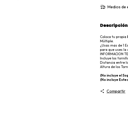
Medios de 
Descripción
Coloca tu propia
Múltiple.
¿Usas mas de 1 E
para que uses la
INFORMACION T
Incluye los tornill
Distancia entre l
Altura de los Torn
(No incluye el So
(No incluye Este
Compartir