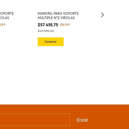
SOPORTE
MANDRIL PARA SOPORTE
ROLAS
MULTIPLE N°2 VIROLAS
$57.455,75
OFF
-
15
%
OFF
$67.595,00
PIPA (SOPORTE 
$41.119,60
-
15
$48.376,00
Comprar