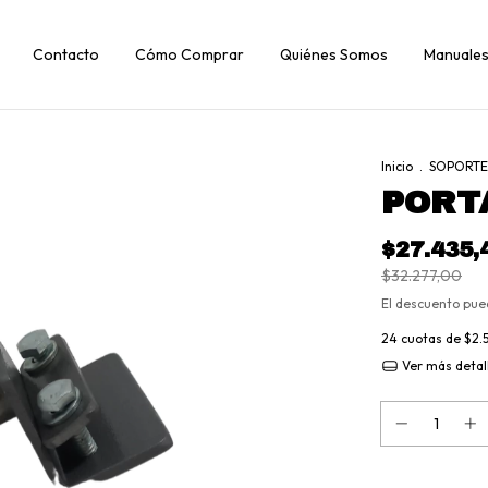
Contacto
Cómo Comprar
Quiénes Somos
Manuales
Inicio
.
SOPORTE
PORT
$27.435,
$32.277,00
El descuento pue
24
cuotas de
$2.
Ver más detal