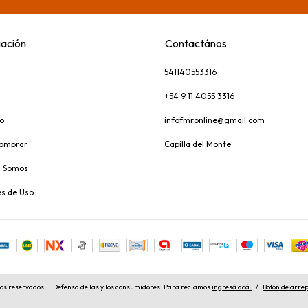
ación
Contactános
541140553316
+54 9 11 4055 3316
o
infofmronline@gmail.com
omprar
Capilla del Monte
s Somos
s de Uso
os reservados.
Defensa de las y los consumidores. Para reclamos
ingresá acá.
/
Botón de arre