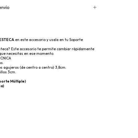
envío
ESTECA
en este accesorio y usala en tu Soporte
steca? Este accesorio te permite cambiar rápidamente
 que necesitas en ese momento.
ECNICA
os.
os agujeros (de centro a centro) 3,8cm.
illos 3cm.
porte Múltiple)
ca)