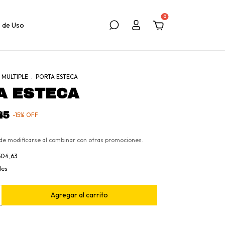
0
 de Uso
 MULTIPLE
.
PORTA ESTECA
A ESTECA
45
-
15
%
OFF
de modificarse al combinar con otras promociones.
504,63
les