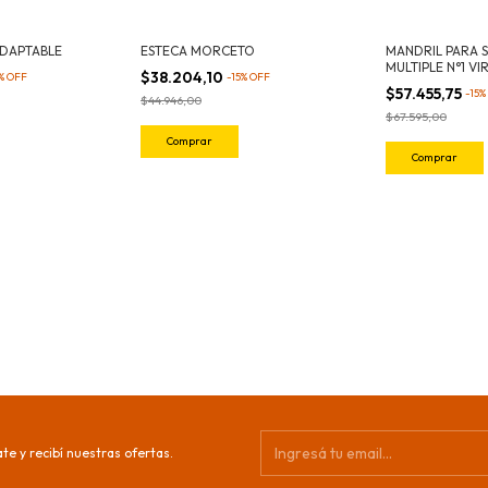
DAPTABLE
ESTECA MORCETO
MANDRIL PARA 
MULTIPLE N°1 VI
$38.204,10
%
OFF
-
15
%
OFF
$57.455,75
-
15
%
$44.946,00
$67.595,00
te y recibí nuestras ofertas.