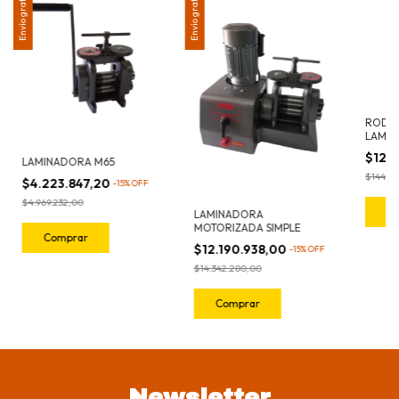
Envío gratis
Envío gratis
RODIL
LAMIN
$122
LAMINADORA M65
$144.5
$4.223.847,20
-
15
%
OFF
$4.969.232,00
C
LAMINADORA
MOTORIZADA SIMPLE
$12.190.938,00
-
15
%
OFF
$14.342.280,00
Newsletter